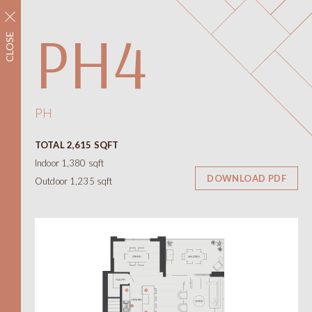
立即注册
PH4
CLOSE
社区
配套设施
平面图
室内空间
PH
平面图
TOTAL 2,615 SQFT
景观视野
Indoor 1,380 sqft
联系我们
DOWNLOAD PDF
Outdoor 1,235 sqft
ONNI
展示中心
#1305 - 7418保尔森街，
温哥华，BC省
需私人预约才能开放
线上及线下
12-6pm（周四和周五休息）