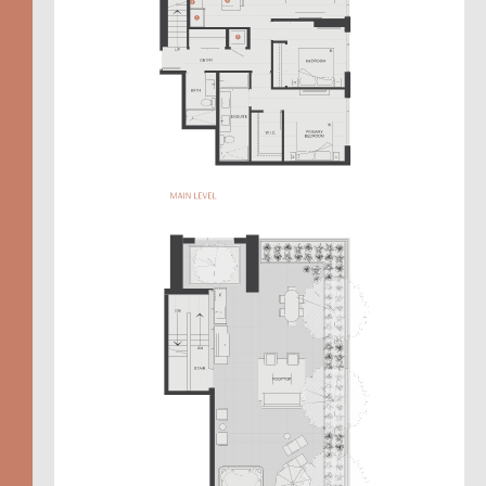
604.330.6776
EN
繁
A
TOTAL 455 SQFT