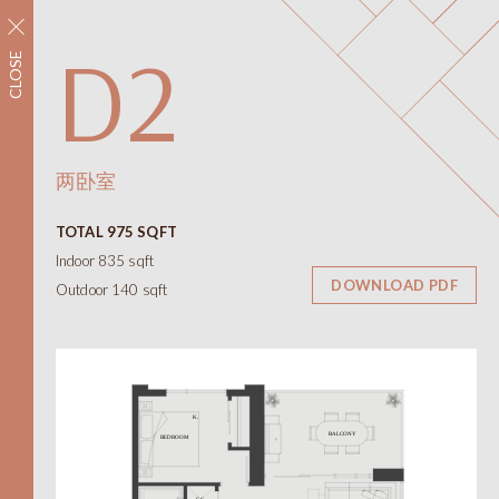
立即注册
D2
CLOSE
社区
配套设施
平面图
室内空间
两卧室
平面图
TOTAL 975 SQFT
景观视野
Indoor 835 sqft
联系我们
DOWNLOAD PDF
Outdoor 140 sqft
ONNI
展示中心
#1305 - 7418保尔森街，
温哥华，BC省
需私人预约才能开放
线上及线下
12-6pm（周四和周五休息）