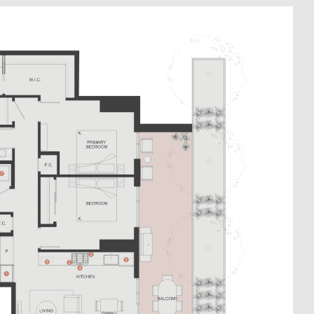
604.330.6776
EN
繁