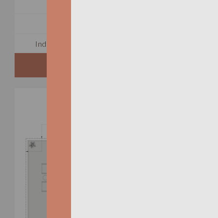
TOTAL 555 SQFT
Indoor 445 sqft
Outdoor 110 sqft
FLOORPLAN