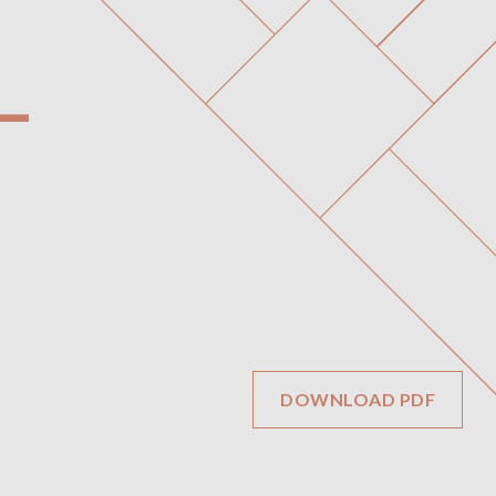
EN
繁
立即注册
T
社区
配套设施
室内空间
平面图
景观视野
联系我们
ONNI
展示中心
#1305 - 7418保尔森街，
温哥华，BC省
DOWNLOAD PDF
需私人预约才能开放
线上及线下
12-6pm（周四和周五休息）