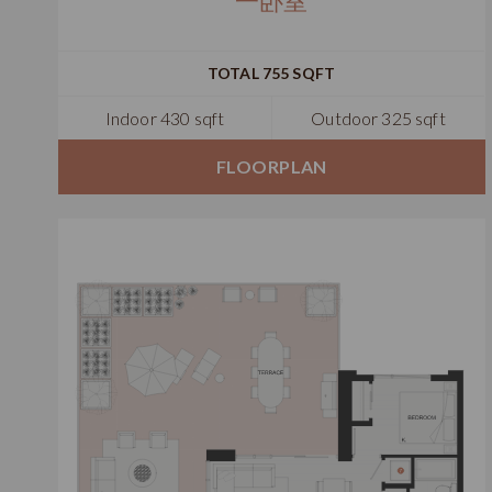
一卧室
TOTAL 755 SQFT
Indoor 430 sqft
Outdoor 325 sqft
FLOORPLAN