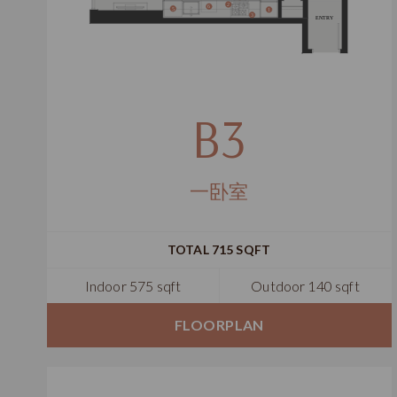
B3
一卧室
TOTAL 715 SQFT
Indoor 575 sqft
Outdoor 140 sqft
FLOORPLAN