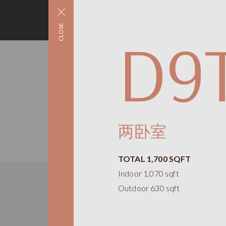
CLOSE
D9
两卧室
TOTAL 1,700 SQFT
Indoor 1,070 sqft
Outdoor 630 sqft