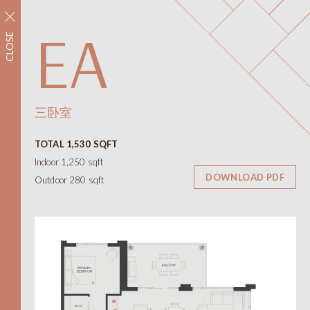
立即注册
EA
CLOSE
社区
配套设施
平面图
室内空间
三卧室
平面图
TOTAL 1,530 SQFT
景观视野
Indoor 1,250 sqft
联系我们
DOWNLOAD PDF
Outdoor 280 sqft
ONNI
展示中心
#1305 - 7418保尔森街，
温哥华，BC省
需私人预约才能开放
线上及线下
12-6pm（周四和周五休息）