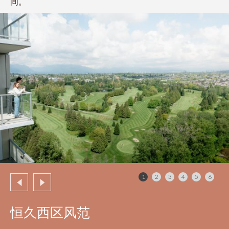
间。
604.330.6776
EN
繁
1
2
3
4
5
6
恒久西区风范