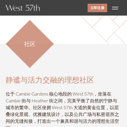
立即注册
社区
配套设施
社区
室内空间
平面图
景观视野
联系我们
静谧与活力交融的理想社区
ONNI
展示中心
位于 Cambie Gardens 核心地段的 West 57th，坐落在
#1305 - 7418保尔森街，
Cambie 街与 Heather 街之间，完美平衡了自然的宁静与
温哥华，BC省
城市的繁华。社区坐拥 West 57th 大道的黄金位置，以层
需私人预约才能开放
叠绿化景观、优雅建筑设计，以及公共广场与私密居所之
线上及线下
间的无缝衔接，打造出一个兼具和谐与活力的理想生活空
12-6pm（周四和周五休息）