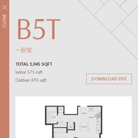
立即注册
B5T
CLOSE
社区
配套设施
平面图
室内空间
一卧室
平面图
TOTAL 1,045 SQFT
景观视野
Indoor 575 sqft
联系我们
DOWNLOAD PDF
Outdoor 470 sqft
ONNI
展示中心
#1305 - 7418保尔森街，
温哥华，BC省
需私人预约才能开放
线上及线下
12-6pm（周四和周五休息）