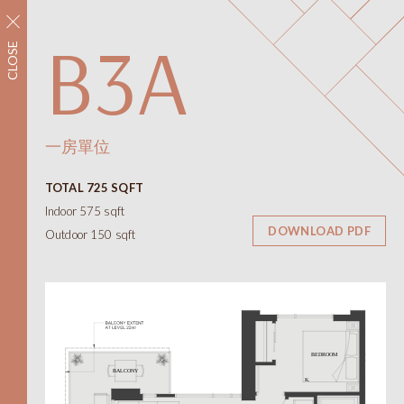
立即注册
B3A
CLOSE
社區環境
設施
平面圖
室內設計
一房單位
平面圖
TOTAL 725 SQFT
景觀
Indoor 575 sqft
聯絡我們
DOWNLOAD PDF
Outdoor 150 sqft
ONNI
展示中心
#1305 - 7418保尔森街，
温哥华，BC省
需私人预约才能开放
线上及线下
12-6pm（周四和周五休息）