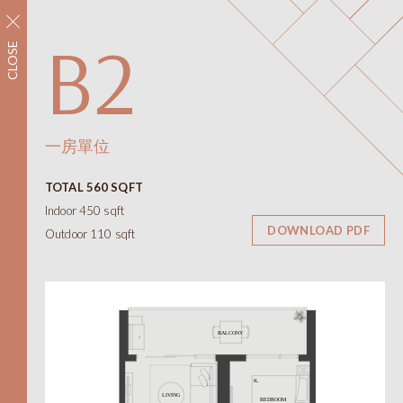
立即注册
B2
CLOSE
社區環境
設施
平面圖
室內設計
一房單位
平面圖
TOTAL 560 SQFT
景觀
Indoor 450 sqft
聯絡我們
DOWNLOAD PDF
Outdoor 110 sqft
ONNI
展示中心
#1305 - 7418保尔森街，
温哥华，BC省
需私人预约才能开放
线上及线下
12-6pm（周四和周五休息）