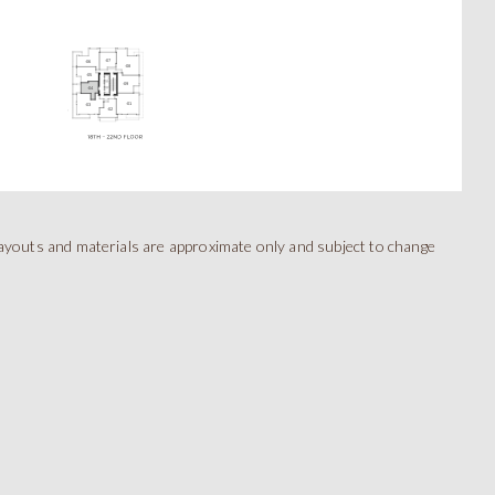
B
一房單位
 layouts and materials are approximate only and subject to change
TOTAL 550 SQFT
Indoor 495 sqft
Outdoor 55 sqft
FLOORPLAN