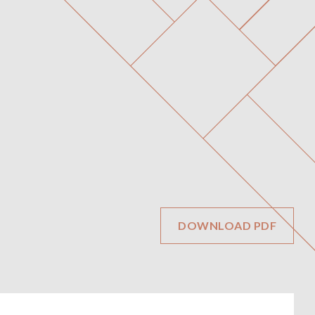
EN
简
立即注册
社區環境
設施
室內設計
平面圖
景觀
聯絡我們
ONNI
展示中心
DOWNLOAD PDF
#1305 - 7418保尔森街，
温哥华，BC省
需私人预约才能开放
线上及线下
12-6pm（周四和周五休息）