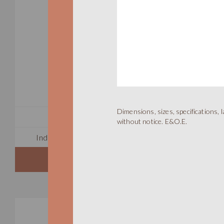
Aa
Dimensions, sizes, specifications,
TOTAL 525 SQFT
without notice. E&O.E.
Indoor 390 sqft
Outdoor 135 sqft
FLOORPLAN