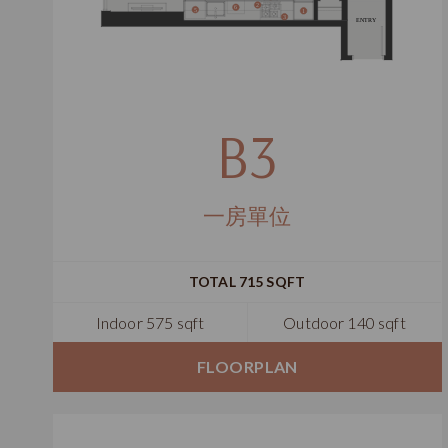
B3
一房單位
TOTAL 715 SQFT
Indoor 575 sqft
Outdoor 140 sqft
FLOORPLAN