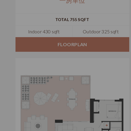
一房單位
TOTAL 755 SQFT
Indoor 430 sqft
Outdoor 325 sqft
FLOORPLAN