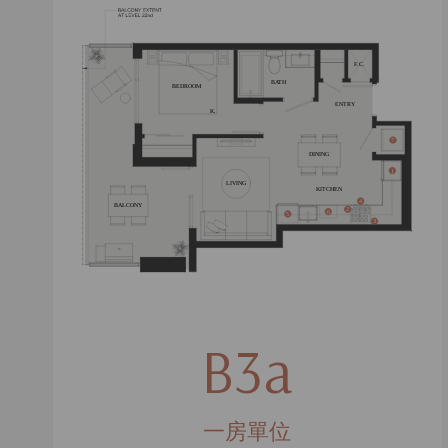
B3a
一房單位