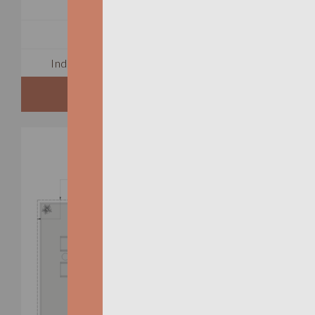
TOTAL 555 SQFT
Indoor 445 sqft
Outdoor 110 sqft
FLOORPLAN